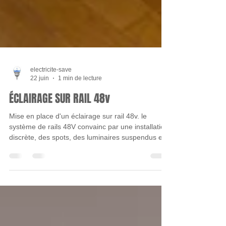
electricite-save
22 juin
1 min de lecture
ÉCLAIRAGE SUR RAIL 48v
Mise en place d'un éclairage sur rail 48v. le
système de rails 48V convainc par une installation
discrète, des spots, des luminaires suspendus et
des bandes lumineuses assortis. #eclairage
#relamping #moulure #maison
#installationelectrique #spots #suspension
#projecteur #sejour #renovation #blagnac #intec