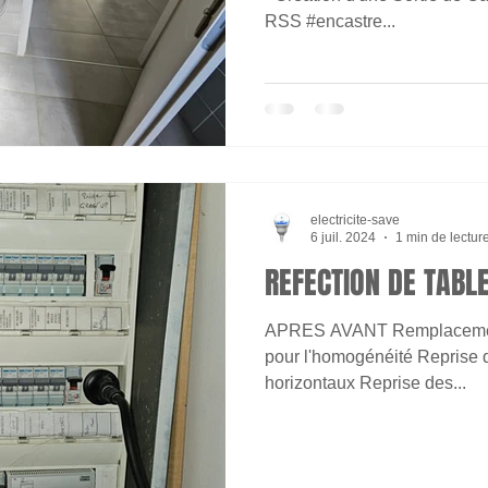
RSS #encastre...
electricite-save
6 juil. 2024
1 min de lectur
REFECTION DE TABL
APRES AVANT Remplacement
pour l'homogénéité Reprise des alimentations par 
horizontaux Reprise des...